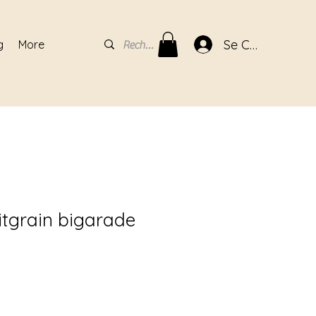
Se Connecter
g
More
itgrain bigarade