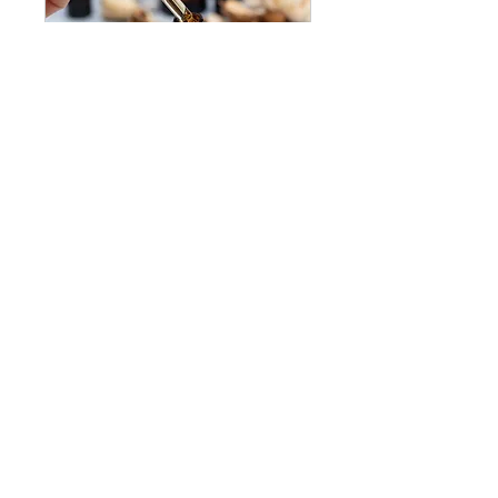
Cours Hydrolats et
Huiles végétales
2026
Cours sur 2 soirées (lundis
30.11 et 7.12 2026) de 20h à
22h
Lire plus
4 h
120
120 CHF
francs
suisses
Pour réserver