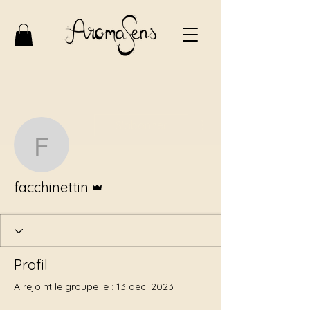
Plus d'actions
S'abonner
facchinettin
Administrateur
facchinettin
Profil
A rejoint le groupe le : 13 déc. 2023