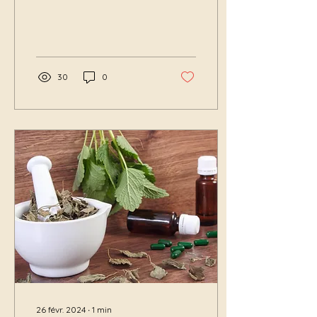
végétale. Ce procédé de
fabrication original
permet d’obtenir des...
30
0
26 févr. 2024
∙
1
min