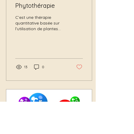
Phytothérapie
C’est une thérapie
quantitative basée sur
l’utilisation de plantes
sous différentes formes (
tisanes, gélules, extraits,
teintures….)...
13
0